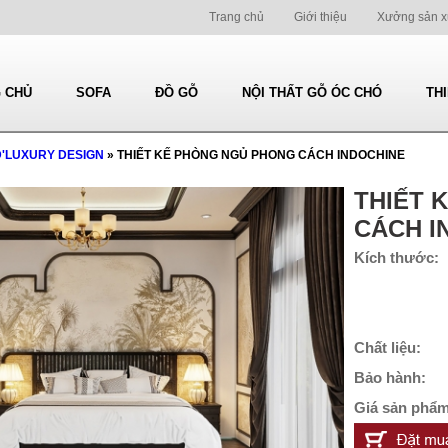
Trang chủ
Giới thiệu
Xưởng sản x
 CHỦ
SOFA
ĐỒ GỖ
NỘI THẤT GỖ ÓC CHÓ
TH
D'LUXURY DESIGN
» THIẾT KẾ PHÒNG NGỦ PHONG CÁCH INDOCHINE
THIẾT 
CÁCH I
Kích thước:
Chất liệu:
Bảo hành:
Giá sản phẩm