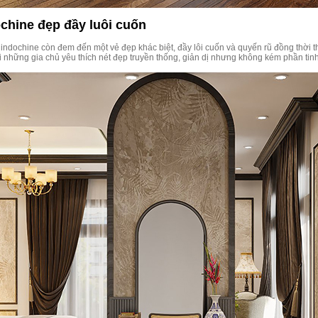
chine đẹp đầy luôi cuốn
indochine còn đem đến một vẻ đẹp khác biệt, đầy lôi cuốn và quyến rũ đồng thời 
 những gia chủ yêu thích nét đẹp truyền thống, giản dị nhưng không kém phần tinh