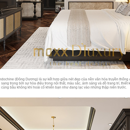
dochine (Đông Dương) là sự kết hợp giữa nét đẹp của nền văn hóa truyền thốn
 sang trọng bởi sự hòa điệu trong nội thất, màu sắc, ánh sáng và đồ trang trí, th
 cùng bầu không khí hoài cổ khiến bạn như đang lạc vào những thập niên trước.