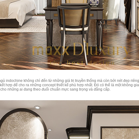
ủ indochine không chỉ đến từ những giá trị truyền thống mà còn bởi nét đẹp riêng b
kết hợp để cho ra những concept thiết kế phù hợp nhất. Đó có thể là một không gia
y cho những ai đang theo đuổi chuẩn mực sang trọng và đẳng cấp.