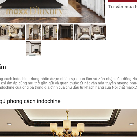
Tư vấn mua 
hẩm
ng cách Indochine đang nhận được nhiều sự quan tâm và đón nhận của đông đả
 khí ấm áp cùng hơi thở gần gũi và quen thuộc từ nét văn hóa truyền htoong phư
dochine của ông bà trong gia đình của chủ đầu tư khách hàng của Nội thất maxx
ngủ phong cách indochine