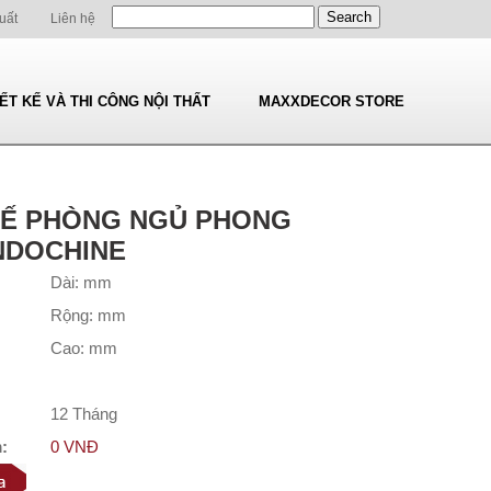
uất
Liên hệ
IẾT KẾ VÀ THI CÔNG NỘI THẤT
MAXXDECOR STORE
KẾ PHÒNG NGỦ PHONG
NDOCHINE
Dài: mm
Rộng: mm
Cao: mm
12 Tháng
:
0 VNĐ