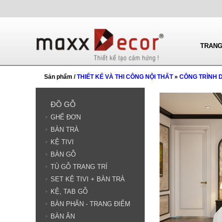
TRANG
Sản phẩm /
THIẾT KẾ VÀ THI CÔNG NỘI THẤT
»
CÔNG TRÌNH 
ĐỒ GỖ
GHẾ ĐƠN
BÀN TRÀ
KỆ TIVI
BÀN GỖ
TỦ GỖ TRANG TRÍ
SET KỆ TIVI + BÀN TRÀ
KỆ, TAB GỖ
BÀN PHẤN - TRANG ĐIỂM
BÀN ĂN