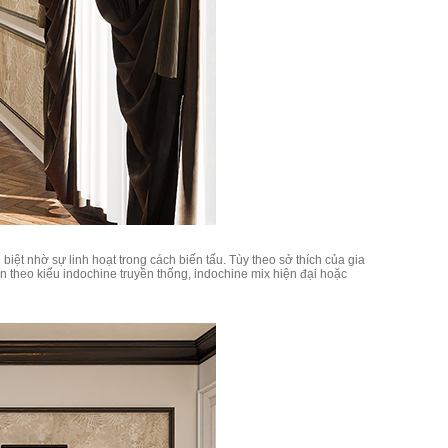
iệt nhờ sự linh hoạt trong cách biến tấu. Tùy theo sở thích của gia
n theo kiểu indochine truyền thống, indochine mix hiện đại hoặc