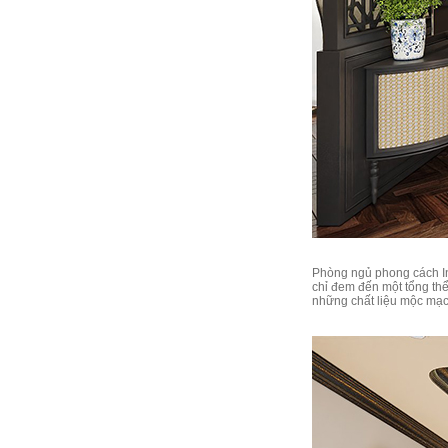
Phòng ngủ phong cách In
chỉ đem đến một tổng thể
những chất liệu mộc mạc