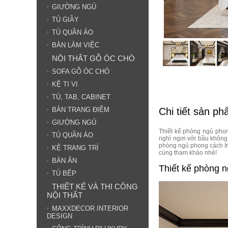
GIƯỜNG NGỦ
TỦ GIẦY
TỦ QUẦN ÁO
BÀN LÀM VIỆC
NỘI THẤT GỖ ÓC CHÓ
SOFA GỖ ÓC CHÓ
KỆ TI VI
TỦ, TAB, CABINET
Chi tiết sản p
BÀN TRANG ĐIỂM
GIƯỜNG NGỦ
Thiết kế phòng ngủ pho
TỦ QUẦN ÁO
nghỉ ngơi với bầu không
phòng ngủ phong cách In
KỆ TRANG TRÍ
cùng tham khảo nhé!
BÀN ĂN
Thiết kế phòng 
TỦ BẾP
THIẾT KẾ VÀ THI CÔNG
NỘI THẤT
MAXXDECOR INTERIOR
DESIGN