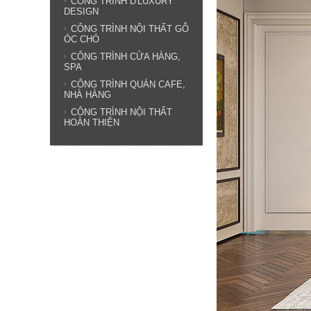
CÔNG TRÌNH D'LUXURY
DESIGN
CÔNG TRÌNH NỘI THẤT GỖ
ÓC CHÓ
CÔNG TRÌNH CỬA HÀNG,
SPA
CÔNG TRÌNH QUÁN CAFE,
NHÀ HÀNG
CÔNG TRÌNH NỘI THẤT
HOÀN THIỆN