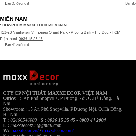
Bản đồ đường đi
Bản đồ
MIỀN NAM
SHOWROOM MAXXDECOR MIỀN NAM
T12-23 Manhattan Vinhomes Grand Park - P. Long Bình - Thủ Đức - HCM
Điện thoại:
0936 15 35 45
Bản đồ đường đi
Bả
CTY CP NỘI THẤT MAXXDECOR VIỆT NAM
Office
:
15 An Phú Shopvilla, P.Dương Nội, Q.Hà Đông, Hà
Nội
Showroom :
15 An Phú Shopvilla, P.Dương Nội, Q.Hà Đông,
Hà Nội
T :
02466546983
S :
0936 15 35 45 - 0903 44 2004
E :
maxxdecor.vn@gmail.com
W:
maxxdecor.vn/
/
maxxdecor.com/
E :
maxxdecor.vn@gmail.com