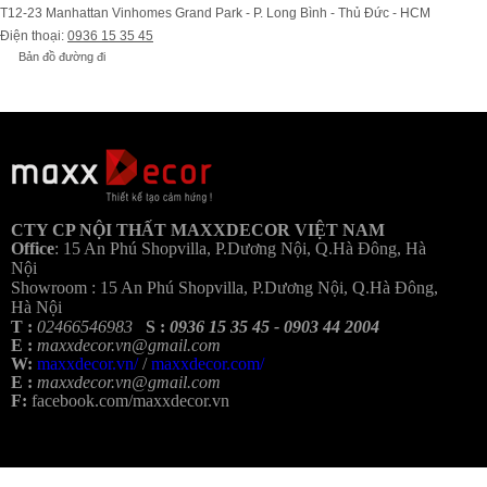
T12-23 Manhattan Vinhomes Grand Park - P. Long Bình - Thủ Đức - HCM
Điện thoại:
0936 15 35 45
Bản đồ đường đi
Bả
CTY CP NỘI THẤT MAXXDECOR VIỆT NAM
Office
:
15 An Phú Shopvilla, P.Dương Nội, Q.Hà Đông, Hà
Nội
Showroom :
15 An Phú Shopvilla, P.Dương Nội, Q.Hà Đông,
Hà Nội
T :
02466546983
S :
0936 15 35 45 - 0903 44 2004
E :
maxxdecor.vn@gmail.com
W:
maxxdecor.vn/
/
maxxdecor.com/
E :
maxxdecor.vn@gmail.com
F:
facebook.com/maxxdecor.vn