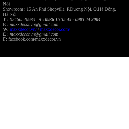
Nội
Showroom :
15 An Phú Shopvilla, P.Dương Nội, Q.Hà Đông,
Hà Nội
T :
02466546983
S :
0936 15 35 45 - 0903 44 2004
E :
maxxdecor.vn@gmail.com
W:
maxxdecor.vn/
/
maxxdecor.com/
E :
maxxdecor.vn@gmail.com
F:
facebook.com/maxxdecor.vn