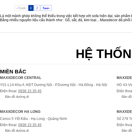
«Trước
1
2
Sau»
Là một mảnh ghép không thể thiếu trong việc kết hợp với sofa hiện đại, sản phẩm 
Bằng nhiều nguyên liệu cấu thành như : Gỗ, sắt, đá, kim loại... Maxxdecor đã phố
HỆ THỐN
MIỀN BẮC
MAXXDECOR CENTRAL
MAXXDE
Y01-L14-Khu A -KĐT Dương Nội - P.Dương Nội - Hà Đông - Hà Nội
HD 43-Vi
Điện thoại:
0936 15 35 45
Điện thoạ
Bản đồ đường đi
Bản đồ
MAXXDECOR HẠ LONG
MAXXDE
Cenco 5 Yết Kiêu - Hạ Long - Quảng Ninh
Số 279 T
Điện thoại:
0936 15 35 45
Điện thoạ
Bản đồ đường đi
Bản đồ