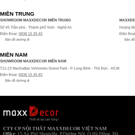
MIỀN TRUNG
SHOWROOM MAXXDECOR MIỀN TRUNG
MAXXDE
Số 45 Trần phú - Thành phố Vinh - Nghệ An
Hoàng Ma
Điện thoại:
0936 15 35 45
Điện thoạ
Bản đồ đường đi
Bản đồ
MIỀN NAM
SHOWROOM MAXXDECOR MIỀN NAM
T12-23 Manhattan Vinhomes Grand Park - P. Long Bình - Thủ Đức - HCM
Điện thoại:
0936 15 35 45
Bản đồ đường đi
Bả
CTY CP NỘI THẤT MAXXDECOR VIỆT NAM
Office
:
15 An Phú Shopvilla, P.Dương Nội, Q.Hà Đông, Hà