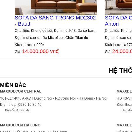
SOFA DA SANG TRỌNG MD2302
SOFA DA 
- Bautt
Anton
Chất liệu: Khung gỗ sồi, Đệm mút K43, Da cơ bản,
Chất liệu: Khung
Đệm mút cao su, Da Microfiber, Chân Titan đú
Đệm mút cao su, 
Kích thước: x 900x
Kích thước: x 17
14.000.000 vnđ
24.000.
Giá:
Giá:
HỆ TH
MIỀN BẮC
MAXXDECOR CENTRAL
MAXXDE
Y01-L14-Khu A -KĐT Dương Nội - P.Dương Nội - Hà Đông - Hà Nội
HD 43-Vi
Điện thoại:
0936 15 35 45
Điện thoạ
Bản đồ đường đi
Bản đồ
MAXXDECOR HẠ LONG
MAXXDE