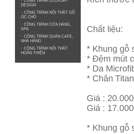
CÔNG TRÌNH D'LUXURY
DESIGN
: 220
CÔNG TRÌNH NỘI THẤT GỖ
ÓC CHÓ
CÔNG TRÌNH CỬA HÀNG,
Chất liệu:
SPA
CÔNG TRÌNH QUÁN CAFE,
NHÀ HÀNG
* Khung gỗ s
CÔNG TRÌNH NỘI THẤT
HOÀN THIỆN
* Đệm mút 
* Da Microf
* Chân Tita
Giá : 20.00
Giá : 17.00
* Khung gỗ s