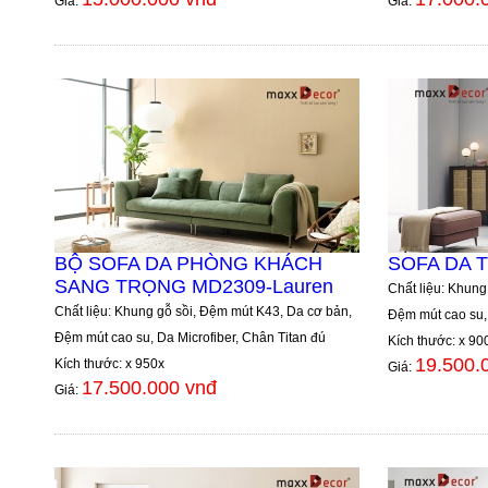
Giá:
Giá:
BỘ SOFA DA PHÒNG KHÁCH
SOFA DA 
SANG TRỌNG MD2309-Lauren
Chất liệu: Khung
Chất liệu: Khung gỗ sồi, Đệm mút K43, Da cơ bản,
Đệm mút cao su, 
Đệm mút cao su, Da Microfiber, Chân Titan đú
Kích thước: x 90
19.500.
Kích thước: x 950x
Giá:
17.500.000 vnđ
Giá: