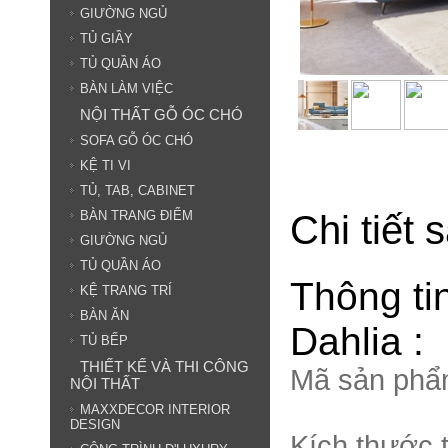
GIƯỜNG NGỦ
TỦ GIẦY
TỦ QUẦN ÁO
BÀN LÀM VIỆC
NỘI THẤT GỖ ÓC CHÓ
SOFA GỖ ÓC CHÓ
KỆ TI VI
TỦ, TAB, CABINET
Chi tiết
BÀN TRANG ĐIỂM
GIƯỜNG NGỦ
TỦ QUẦN ÁO
Thông ti
KỆ TRANG TRÍ
BÀN ĂN
Dahlia :
TỦ BẾP
THIẾT KẾ VÀ THI CÔNG
Mã sản phẩ
NỘI THẤT
MAXXDECOR INTERIOR
DESIGN
Kích thước 