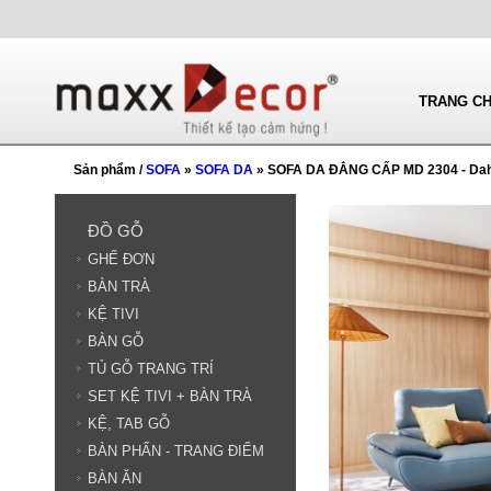
TRANG C
Sản phẩm /
SOFA
»
SOFA DA
» SOFA DA ĐẲNG CẤP MD 2304 - Dah
ĐỒ GỖ
GHẾ ĐƠN
BÀN TRÀ
KỆ TIVI
BÀN GỖ
TỦ GỖ TRANG TRÍ
SET KỆ TIVI + BÀN TRÀ
KỆ, TAB GỖ
BÀN PHẤN - TRANG ĐIỂM
BÀN ĂN