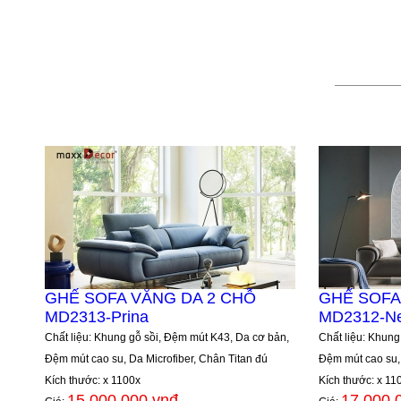
GHẾ SOFA VĂNG DA 2 CHỖ
GHẾ SOFA
MD2313-Prina
MD2312-Ne
Chất liệu: Khung gỗ sồi, Đệm mút K43, Da cơ bản,
Chất liệu: Khung
Đệm mút cao su, Da Microfiber, Chân Titan đú
Đệm mút cao su, 
Kích thước: x 1100x
Kích thước: x 11
15.000.000 vnđ
17.000.