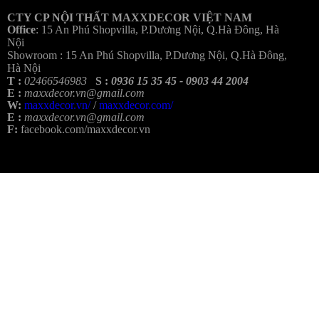
CTY CP NỘI THẤT MAXXDECOR VIỆT NAM
Office
:
15 An Phú Shopvilla, P.Dương Nội, Q.Hà Đông, Hà
Nội
Showroom :
15 An Phú Shopvilla, P.Dương Nội, Q.Hà Đông,
Hà Nội
T :
02466546983
S :
0936 15 35 45 - 0903 44 2004
E :
maxxdecor.vn@gmail.com
W:
maxxdecor.vn/
/
maxxdecor.com/
E :
maxxdecor.vn@gmail.com
F:
facebook.com/maxxdecor.vn