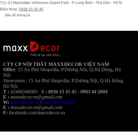
T12-23 Manhattan Vinhomes Grand Park - P. Long Bình - Thủ Đức - HCM
Điện thoại:
0936 15 35 45
Bản đồ đường đi
Bả
CTY CP NỘI THẤT MAXXDECOR VIỆT NAM
Office
:
15 An Phú Shopvilla, P.Dương Nội, Q.Hà Đông, Hà
Nội
Showroom :
15 An Phú Shopvilla, P.Dương Nội, Q.Hà Đông,
Hà Nội
T :
02466546983
S :
0936 15 35 45 - 0903 44 2004
E :
maxxdecor.vn@gmail.com
W:
maxxdecor.vn/
/
maxxdecor.com/
E :
maxxdecor.vn@gmail.com
F:
facebook.com/maxxdecor.vn