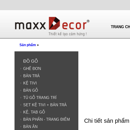
TRANG C
Sản phẩm
»
ĐỒ GỖ
GHẾ ĐƠN
BÀN TRÀ
KỆ TIVI
BÀN GỖ
TỦ GỖ TRANG TRÍ
SET KỆ TIVI + BÀN TRÀ
KỆ, TAB GỖ
BÀN PHẤN - TRANG ĐIỂM
Chi tiết sản phẩm
BÀN ĂN