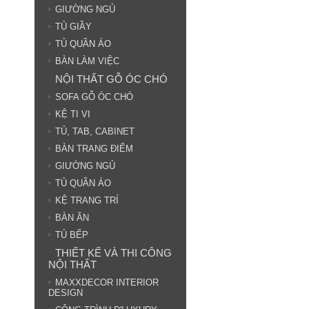
GIƯỜNG NGỦ
TỦ GIẦY
TỦ QUẦN ÁO
BÀN LÀM VIỆC
NỘI THẤT GỖ ÓC CHÓ
SOFA GỖ ÓC CHÓ
KỆ TI VI
TỦ, TAB, CABINET
BÀN TRANG ĐIỂM
GIƯỜNG NGỦ
TỦ QUẦN ÁO
KỆ TRANG TRÍ
BÀN ĂN
TỦ BẾP
THIẾT KẾ VÀ THI CÔNG
NỘI THẤT
MAXXDECOR INTERIOR
DESIGN