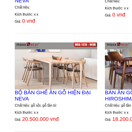
NEVA
Chất liệu:
Chất liệu:
Kích thước: x x
0 vnđ
Kích thước: x x
Giá:
0 vnđ
Giá:
BỘ BÀN GHẾ ĂN GỖ HIỆN ĐẠI
BÀN ĂN G
NEVA
HIROSHIM
Chất liệu: gỗ sồi, gỗ tần bì
Chất liệu: gỗ tần 
Kích thước: x x
Kích thước: x x
20.500.000 vnđ
18.200.
Giá:
Giá: