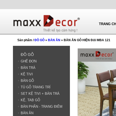
TRANG C
Sản phẩm /
ĐỒ GỖ
»
BÀN ĂN
» BÀN ĂN GỖ HIỆN ĐẠI MBA 121
ĐỒ GỖ
GHẾ ĐƠN
BÀN TRÀ
KỆ TIVI
BÀN GỖ
TỦ GỖ TRANG TRÍ
SET KỆ TIVI + BÀN TRÀ
KỆ, TAB GỖ
BÀN PHẤN - TRANG ĐIỂM
BÀN ĂN