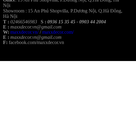
Nội
Showroom :
15 An Phú Shopvilla, P.Dương Nội, Q.Hà Đông,
Hà Nội
T :
02466546983
S :
0936 15 35 45 - 0903 44 2004
E :
maxxdecor.vn@gmail.com
W:
maxxdecor.vn/
/
maxxdecor.com/
E :
maxxdecor.vn@gmail.com
F:
facebook.com/maxxdecor.vn