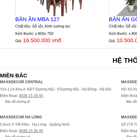
BÀN ĂN MBA 127
BÀN ĂN G
Chất liệu: Gỗ sồi, Kính cường lực
Chất liệu: Gỗ sồi
Kích thước: x 800x 750
Kích thước: x 80
16.500.000 vnđ
10.500.
Giá:
Giá:
HỆ TH
MIỀN BẮC
MAXXDECOR CENTRAL
MAXXDE
Y01-L14-Khu A -KĐT Dương Nội - P.Dương Nội - Hà Đông - Hà Nội
HD 43-Vi
Điện thoại:
0936 15 35 45
Điện thoạ
Bản đồ đường đi
Bản đồ
MAXXDECOR HẠ LONG
MAXXDE
Cenco 5 Yết Kiêu - Hạ Long - Quảng Ninh
Số 279 T
Điện thoại:
0936 15 35 45
Điện thoạ
Bản đồ đường đi
Bản đồ