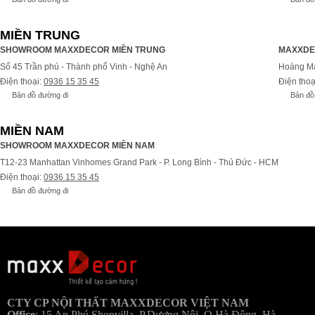
MIỀN TRUNG
SHOWROOM MAXXDECOR MIỀN TRUNG
MAXXDE
Số 45 Trần phú - Thành phố Vinh - Nghệ An
Hoàng Ma
Điện thoại:
0936 15 35 45
Điện thoạ
Bản đồ đường đi
Bản đồ
MIỀN NAM
SHOWROOM MAXXDECOR MIỀN NAM
T12-23 Manhattan Vinhomes Grand Park - P. Long Bình - Thủ Đức - HCM
Điện thoại:
0936 15 35 45
Bản đồ đường đi
Bả
CTY CP NỘI THẤT MAXXDECOR VIỆT NAM
Office
:
15 An Phú Shopvilla, P.Dương Nội, Q.Hà Đông, Hà