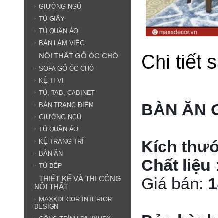
GIƯỜNG NGỦ
TỦ GIẦY
TỦ QUẦN ÁO
BÀN LÀM VIỆC
Chi tiết
NỘI THẤT GỖ ÓC CHÓ
SOFA GỖ ÓC CHÓ
KỆ TI VI
TỦ, TAB, CABINET
BÀN ĂN G
BÀN TRANG ĐIỂM
GIƯỜNG NGỦ
TỦ QUẦN ÁO
Kích thư
KỆ TRANG TRÍ
BÀN ĂN
Chất liệu
TỦ BẾP
THIẾT KẾ VÀ THI CÔNG
Giá bán:
1
NỘI THẤT
MAXXDECOR INTERIOR
DESIGN