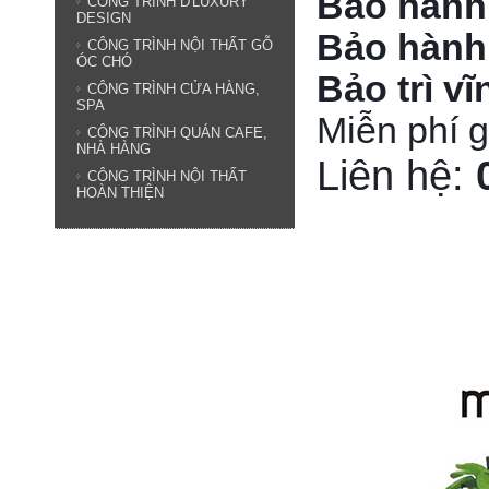
Bảo hành
CÔNG TRÌNH D'LUXURY
DESIGN
Bảo hành
CÔNG TRÌNH NỘI THẤT GỖ
ÓC CHÓ
Bảo trì vĩ
CÔNG TRÌNH CỬA HÀNG,
SPA
Miễn phí g
CÔNG TRÌNH QUÁN CAFE,
NHÀ HÀNG
Liên hệ:
CÔNG TRÌNH NỘI THẤT
HOÀN THIỆN